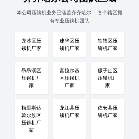
本公司压铆机业务已涵盖齐齐哈尔 ，各个辖区拥
有专业压铆机团队
龙沙区压
建华区压
铁锋区压
铆机厂家
铆机厂家
铆机厂家
昂昂溪区
富拉尔基
碾子山区
压铆机厂
区压铆机
压铆机厂
家
厂家
家
梅里斯达
龙江县压
依安县压
斡尔族区
铆机厂家
铆机厂家
压铆机厂
家