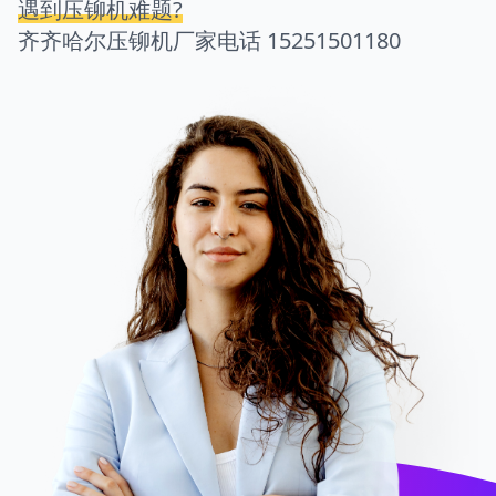
遇到压铆机难题?
齐齐哈尔压铆机厂家电话
15251501180