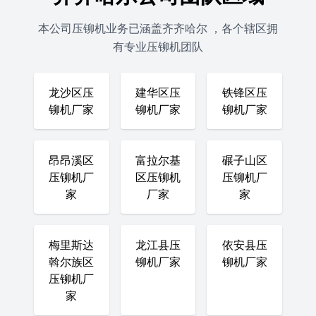
本公司压铆机业务已涵盖齐齐哈尔 ，各个辖区拥
有专业压铆机团队
龙沙区压
建华区压
铁锋区压
铆机厂家
铆机厂家
铆机厂家
昂昂溪区
富拉尔基
碾子山区
压铆机厂
区压铆机
压铆机厂
家
厂家
家
梅里斯达
龙江县压
依安县压
斡尔族区
铆机厂家
铆机厂家
压铆机厂
家