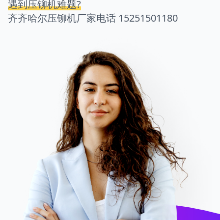
遇到压铆机难题?
齐齐哈尔压铆机厂家电话
15251501180