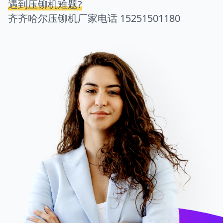
遇到压铆机难题?
齐齐哈尔压铆机厂家电话
15251501180