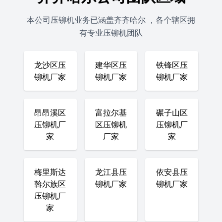
本公司压铆机业务已涵盖齐齐哈尔 ，各个辖区拥
有专业压铆机团队
龙沙区压
建华区压
铁锋区压
铆机厂家
铆机厂家
铆机厂家
昂昂溪区
富拉尔基
碾子山区
压铆机厂
区压铆机
压铆机厂
家
厂家
家
梅里斯达
龙江县压
依安县压
斡尔族区
铆机厂家
铆机厂家
压铆机厂
家