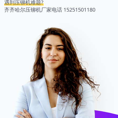
遇到压铆机难题?
齐齐哈尔压铆机厂家电话
15251501180