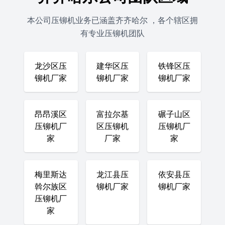
本公司压铆机业务已涵盖齐齐哈尔 ，各个辖区拥
有专业压铆机团队
龙沙区压
建华区压
铁锋区压
铆机厂家
铆机厂家
铆机厂家
昂昂溪区
富拉尔基
碾子山区
压铆机厂
区压铆机
压铆机厂
家
厂家
家
梅里斯达
龙江县压
依安县压
斡尔族区
铆机厂家
铆机厂家
压铆机厂
家