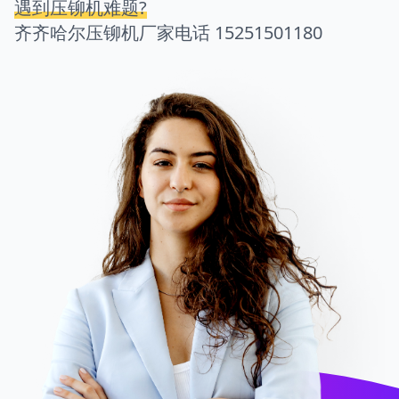
遇到压铆机难题?
齐齐哈尔压铆机厂家电话
15251501180