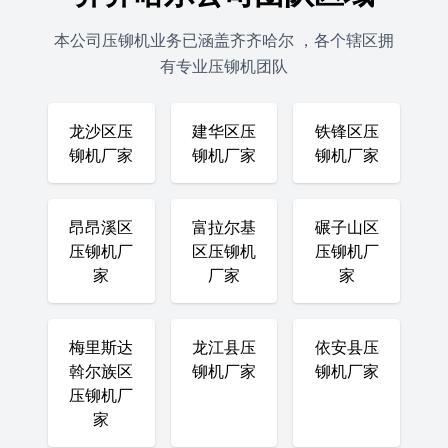
本公司压铆机业务已涵盖齐齐哈尔 ，各个辖区拥
有专业压铆机团队
龙沙区压
建华区压
铁锋区压
铆机厂家
铆机厂家
铆机厂家
昂昂溪区
富拉尔基
碾子山区
压铆机厂
区压铆机
压铆机厂
家
厂家
家
梅里斯达
龙江县压
依安县压
斡尔族区
铆机厂家
铆机厂家
压铆机厂
家